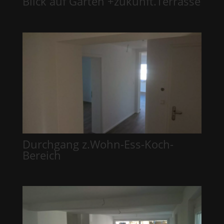
Blick auf Garten +zukünft.Terrasse
Durchgang z.Wohn-Ess-Koch-
Bereich